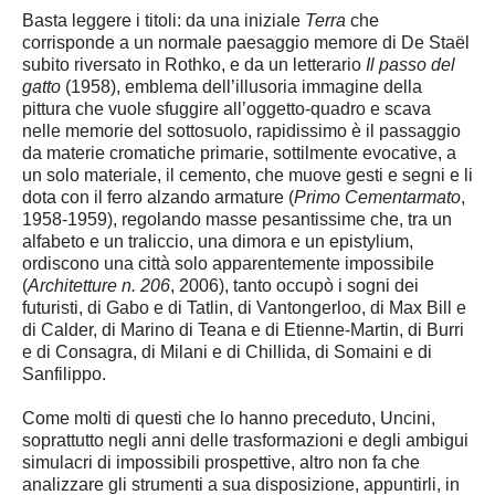
Basta leggere i titoli: da una iniziale
Terra
che
corrisponde a un normale paesaggio memore di De Staël
subito riversato in Rothko, e da un letterario
Il passo del
gatto
(1958), emblema dell’illusoria immagine della
pittura che vuole sfuggire all’oggetto-quadro e scava
nelle memorie del sottosuolo, rapidissimo è il passaggio
da materie cromatiche primarie, sottilmente evocative, a
un solo materiale, il cemento, che muove gesti e segni e li
dota con il ferro alzando armature (
Primo Cementarmato
,
1958-1959), regolando masse pesantissime che, tra un
alfabeto e un traliccio, una dimora e un epistylium,
ordiscono una città solo apparentemente impossibile
(
Architetture
n. 206
, 2006), tanto occupò i sogni dei
futuristi, di Gabo e di Tatlin, di Vantongerloo, di Max Bill e
di Calder, di Marino di Teana e di Etienne-Martin, di Burri
e di Consagra, di Milani e di Chillida, di Somaini e di
Sanfilippo.
Come molti di questi che lo hanno preceduto, Uncini,
soprattutto negli anni delle trasformazioni e degli ambigui
simulacri di impossibili prospettive, altro non fa che
analizzare gli strumenti a sua disposizione, appuntirli, in