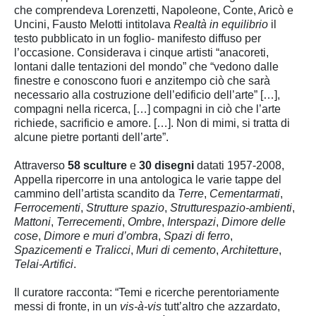
che comprendeva Lorenzetti, Napoleone, Conte, Aricò e
Uncini, Fausto Melotti intitolava
Realtà in equilibrio
il
testo pubblicato in un foglio- manifesto diffuso per
l’occasione. Considerava i cinque artisti “anacoreti,
lontani dalle tentazioni del mondo” che “vedono dalle
finestre e conoscono fuori e anzitempo ciò che sarà
necessario alla costruzione dell’edificio dell’arte” […],
compagni nella ricerca, […] compagni in ciò che l’arte
richiede, sacrificio e amore. […]. Non di mimi, si tratta di
alcune pietre portanti dell’arte”.
Attraverso
58 sculture
e
30 disegni
datati 1957-2008,
Appella ripercorre in una antologica le varie tappe del
cammino dell’artista scandito da
Terre
,
Cementarmati
,
Ferrocementi
,
Strutture spazio
,
Strutturespazio-ambienti
,
Mattoni
,
Terrecementi
,
Ombre
,
Interspazi
,
Dimore delle
cose
,
Dimore e muri d’ombra
,
Spazi di ferro
,
Spazicementi e Tralicci
,
Muri di cemento
,
Architetture
,
Telai-Artifici
.
Il curatore racconta: “Temi e ricerche perentoriamente
messi di fronte, in un
vis-à-vis
tutt’altro che azzardato,