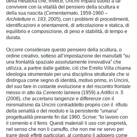
della metafora che, invece, Uncini impara subito a far
convivere con la vitalità del pensiero della scultura e
della sua nascita (
Cementarmato
, 1959-1960 –
Architetture n. 193
, 2005), con i problemi di procedimenti,
identificazioni e orientamenti, di articolazione e statica, di
equilibrio e composizione, di peso e stabilità, di tempo e
durata.
Occorre considerare questo pensiero della scultura, o
ordine creativo, sotteso all’impostazione dei manufatti “su
una frontalità spaziale assolutamente innovativa” che
utilizza, a partire dalle gabbie, ciò che Emilio Villa chiama
ideologia strumentale per una disciplina strutturale che si
distingua come segno di identità, motivo primo, in Uncini,
del suo fare in costante evoluzione e del riscontro frontale
messo in atto da
Cemento lamiera
(1959) a
Artifici n. 5
(2008), che accertano tangenze e differenze con il
minimalismo da Uncini contraddetto proprio con il rifiuto
della serialità o del modulo e la persistente “umana”
progettualità presente fin dal 1960. Scrive: “Io lavoro con
il cemento e il ferro. Questi materiali li uso con proprietà,
nel senso che non li camuffo, che non me ne servo per
trarre degli effetti particolari, al contrario li adopero come