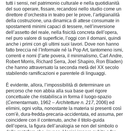
tutti i sensi, nel patrimonio culturale e nella quotidianità
del suo operare, fissare, recandosi nello studio come un
direttore d’orchestra in teatro per le prove, l’artigianalità
della costruzione, una dinamica di attese consumate in
spostamenti minimi capaci di tessere, nell’inversione
dell’assetto del reale, nella fisicità concreta dell’opera,
nel puro valore di superficie, l’oggi con il domani, quindi
anche i primi con gli ultimi suoi lavori. Dove non hanno
fatto breccia né l’Informale né la Pop Art, tantomeno ismi,
correnti e nomi (l’arte povera, il minimalismo, Carl Andre,
Robert Morris, Richard Serra, Joel Shapiro, Ron Bladen)
che hanno attraversato la seconda metà del XX secolo
stabilendo ramificazioni e parentele di linguaggi.
È evidente, allora, l’impossibilità di determinare un
percorso che non abbia alla sua base quel rigore
concettuale che ristabilisca in forma il luogo-spazio
(
Cementarmato
, 1962 –
Architetture
n. 217
, 2006) ed
elimini, ogni volta, nonostante la materia si presenti così
com’è, dura-fredda-precaria-accidentata, ed assuma, per
coincidere con il contenuto, anche il titolo-guida
dell’opera, la figura dell’analogia se non del simbolo o