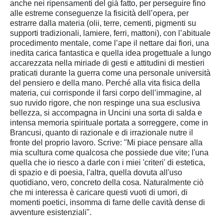
anche nei ripensamenti del già fatto, per perseguire fino
alle estreme conseguenze la fisicità dell’opera, per
estrarre dalla materia (olii, terre, cementi, pigmenti su
supporti tradizionali, lamiere, ferri, mattoni), con l’abituale
procedimento mentale, come l’ape il nettare dai fiori, una
inedita carica fantastica e quella idea progettuale a lungo
accarezzata nella miriade di gesti e attitudini di mestieri
praticati durante la guerra come una personale università
del pensiero e della mano. Perché alla vita fisica della
materia, cui corrisponde il farsi corpo dell’immagine, al
suo ruvido rigore, che non respinge una sua esclusiva
bellezza, si accompagna in Uncini una sorta di salda e
intensa memoria spirituale portata a sorreggere, come in
Brancusi, quanto di razionale e di irrazionale nutre il
fronte del proprio lavoro. Scrive: "Mi piace pensare alla
mia scultura come qualcosa che possiede due vite; l'una
quella che io riesco a darle con i miei 'criteri' di estetica,
di spazio e di poesia, l'altra, quella dovuta all'uso
quotidiano, vero, concreto della cosa. Naturalmente ciò
che mi interessa è caricare questi vuoti di umori, di
momenti poetici, insomma di farne delle cavità dense di
avventure esistenziali".